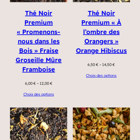
Thé Noir
Thé Noir
Premium
Premium « À
« Promenons-
l’ombre des
nous dans les
Orangers »
Bois » Fraise
Orange Hibiscus
Groseille Mûre
6,50
€
–
14,50
€
Framboise
Choix des options
6,00
€
–
12,00
€
Choix des options