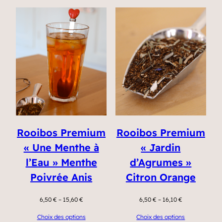
Rooibos Premium
Rooibos Premium
« Une Menthe à
« Jardin
l’Eau » Menthe
d’Agrumes »
Poivrée Anis
Citron Orange
6,50
€
–
15,60
€
6,50
€
–
16,10
€
Choix des options
Choix des options