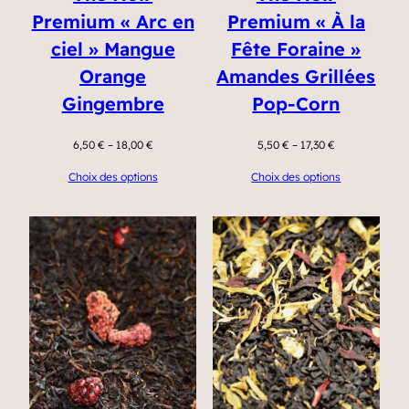
Premium « Arc en
Premium « À la
ciel » Mangue
Fête Foraine »
Orange
Amandes Grillées
Gingembre
Pop-Corn
6,50
€
–
18,00
€
5,50
€
–
17,30
€
Choix des options
Choix des options