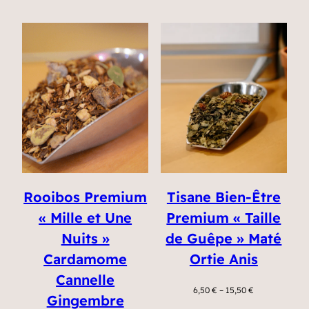
Rooibos Premium
Tisane Bien-Être
« Mille et Une
Premium « Taille
Nuits »
de Guêpe » Maté
Cardamome
Ortie Anis
Cannelle
6,50
€
–
15,50
€
Gingembre