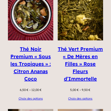
Thé Noir
Thé Vert Premium
Premium « Sous
« De Mères en
les Tropiques » :
Filles » Rose
Citron Ananas
Fleurs
Coco
d’Immortelle
6,50
€
–
12,00
€
5,00
€
–
9,50
€
Choix des options
Choix des options