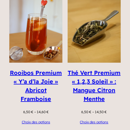
Rooibos Premium
Thé Vert Premium
« Y’a d’la Joie »
« 1,2,3 Soleil » :
Abricot
Mangue Citron
Framboise
Menthe
6,50
€
–
14,60
€
6,50
€
–
14,50
€
Choix des options
Choix des options