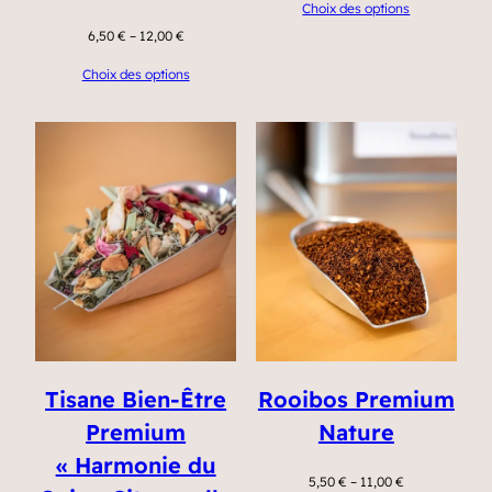
Choix des options
6,50
€
–
12,00
€
Choix des options
Tisane Bien-Être
Rooibos Premium
Premium
Nature
« Harmonie du
5,50
€
–
11,00
€