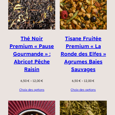
Thé Noir
Tisane Fruitée
Premium « Pause
Premium « La
Gourmande » :
Ronde des Elfes »
Abricot Pêche
Agrumes Baies
Raisin
Sauvages
6,50
€
–
12,00
€
6,50
€
–
12,00
€
Choix des options
Choix des options