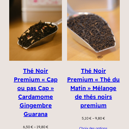
Thé Noir
Thé Noir
Premium « Cap
Premium « Thé du
ou pas Cap »
Matin » Mélange
Cardamome
de thés noirs
Gingembre
premium
Guarana
5,10
€
–
9,80
€
6,50
€
–
19,80
€
Choix des options